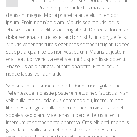
neque turpis, in luctus risus. Donec et placerat
orci. Praesent pulvinar lectus massa, at
dignissim magna. Morbi pharetra ante elit, in tempor
ipsum. Proin nec nibh diam. Mauris sed mauris lacus.
Phasellus id nulla elit, vitae feugiat est. Donec at lorem ac
dolor venenatis ultricies et auctor nisl. Ut in congue felis.
Mauris venenatis turpis eget eros semper feugiat. Donec
suscipit aliquam tellus non vestibulum. Mauris ut justo in
erat porttitor vehicula eget sed mi. Suspendisse potenti.
Phasellus adipiscing vulputate pharetra. Proin iaculis
neque lacus, vel lacinia dui.
Sed suscipit euismod eleifend. Donec non ligula nunc.
Pellentesque molestie posuere metus nec faucibus. Nam
velit nulla, malesuada quis commodo eu, interdum non
libero. Etiam ligula nulla, imperdiet nec pulvinar sit amet,
sodales sed diam. Maecenas imperdiet tellus at enim
interdum et semper ante pharetra. Cras elit orci, rhoncus
gravida convallis sit amet, molestie vitae leo. Etiam at