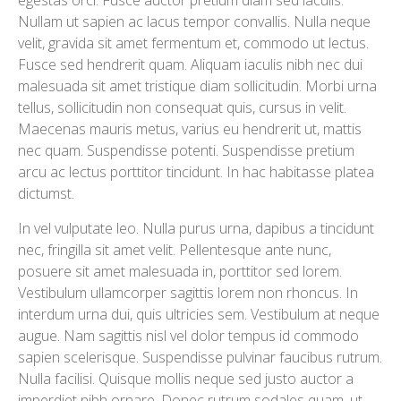
egestas orci. Fusce auctor pretium diam sed iaculis.
Nullam ut sapien ac lacus tempor convallis. Nulla neque
velit, gravida sit amet fermentum et, commodo ut lectus.
Fusce sed hendrerit quam. Aliquam iaculis nibh nec dui
malesuada sit amet tristique diam sollicitudin. Morbi urna
tellus, sollicitudin non consequat quis, cursus in velit.
Maecenas mauris metus, varius eu hendrerit ut, mattis
nec quam. Suspendisse potenti. Suspendisse pretium
arcu ac lectus porttitor tincidunt. In hac habitasse platea
dictumst.
In vel vulputate leo. Nulla purus urna, dapibus a tincidunt
nec, fringilla sit amet velit. Pellentesque ante nunc,
posuere sit amet malesuada in, porttitor sed lorem.
Vestibulum ullamcorper sagittis lorem non rhoncus. In
interdum urna dui, quis ultricies sem. Vestibulum at neque
augue. Nam sagittis nisl vel dolor tempus id commodo
sapien scelerisque. Suspendisse pulvinar faucibus rutrum.
Nulla facilisi. Quisque mollis neque sed justo auctor a
imperdiet nibh ornare. Donec rutrum sodales quam, ut