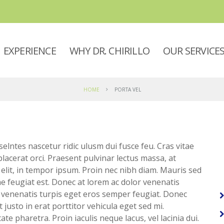
EXPERIENCE
WHY DR. CHIRILLO
OUR SERVICE
HOME
PORTA VEL
tes nascetur ridic ulusm dui fusce feu. Cras vitae
placerat orci. Praesent pulvinar lectus massa, at
lit, in tempor ipsum. Proin nec nibh diam. Mauris sed
itae feugiat est. Donec at lorem ac dolor venenatis
ris venenatis turpis eget eros semper feugiat. Donec
 justo in erat porttitor vehicula eget sed mi.
te pharetra. Proin iaculis neque lacus, vel lacinia dui.