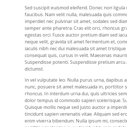
Sed suscipit euismod eleifend. Donec non ligul
faucibus. Nam velit nulla, malesuada quis commod
imperdiet nec pulvinar sit amet, sodales sed di
semper ante pharetra. Cras elit orci, rhoncus grav
egestas orci. Fusce auctor pretium diam sed iacul
neque velit, gravida sit amet fermentum et, com
iaculis nibh nec dui malesuada sit amet tristique 
consequat quis, cursus in velit. Maecenas mauris
Suspendisse potenti. Suspendisse pretium arcu ac
dictumst.
In vel vulputate leo. Nulla purus urna, dapibus a 
nunc, posuere sit amet malesuada in, porttitor 
rhoncus. In interdum urna dui, quis ultricies se
dolor tempus id commodo sapien scelerisque. Sus
Quisque mollis neque sed justo auctor a imperd
tincidunt sapien venenatis vitae. Aliquam sed er
enim viverra bibendum. Nulla ipsum mi, consectetu