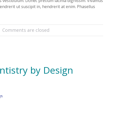
les vestibulum. Donec pretium lacinia dignissim. Vivamus
endrerit ut suscipit in, hendrerit at enim. Phasellus
Comments are closed
ntistry by Design
gn