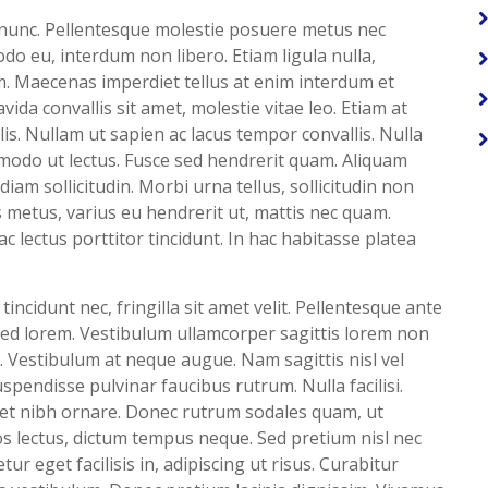
a nunc. Pellentesque molestie posuere metus nec
o eu, interdum non libero. Etiam ligula nulla,
am. Maecenas imperdiet tellus at enim interdum et
ida convallis sit amet, molestie vitae leo. Etiam at
is. Nullam ut sapien ac lacus tempor convallis. Nulla
modo ut lectus. Fusce sed hendrerit quam. Aliquam
diam sollicitudin. Morbi urna tellus, sollicitudin non
 metus, varius eu hendrerit ut, mattis nec quam.
 lectus porttitor tincidunt. In hac habitasse platea
tincidunt nec, fringilla sit amet velit. Pellentesque ante
sed lorem. Vestibulum ullamcorper sagittis lorem non
m. Vestibulum at neque augue. Nam sagittis nisl vel
pendisse pulvinar faucibus rutrum. Nulla facilisi.
iet nibh ornare. Donec rutrum sodales quam, ut
os lectus, dictum tempus neque. Sed pretium nisl nec
r eget facilisis in, adipiscing ut risus. Curabitur