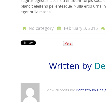
sagittis egestas lacus, eu tincidunt turpis soda
blandit eleifend pellentesque. Nulla eros urna, h
eget nulla massa.
No category
February 3, 2015
Written by
De
View all posts by:
Dentistry by Desi