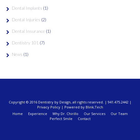
Dental Implants
(1)
Dental Injuries
(2)
Dental Insurance
(1)
Dentistry 101
(7)
News
(1)
Copyright © 2016 Dentistry by Design, all rights reserved. | 941.475.2442 |
Privacy Policy
|
Powered by Blink;Tech
Home
Experience
Why Dr. Chirillo
Our Services
Our Team
Perfect Smile
Contact