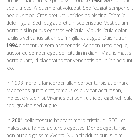
primis in faucibu. Suspendisse congue
1986
viverra nunc
sed ultrices. Aliquam erat volutpat. Sed feugiat semper elit
nec euismod. Cras pretium ultricies adipiscing. Etiam id
dolor ligula. Sed feugiat pretium scelerisque. Vestibulum
porta nisi in purus egestas vehicula. Mauris ligula dolor,
facilisis vel varius sit amet, fringilla at augue. Duis rutrum
1994
elementum sem a venenatis. Aenean justo neque,
auctor eu semper eget, sollicitudin in diam. Mauris mattis
porta quam, id placerat tortor venenatis ac. In in tincidunt
leo.
In 1998 morbi ullamcorper ullamcorper turpis at ornare.
Maecenas quam erat, tempus et pulvinar accumsan,
molestie vitae nisi. Vivamus dui sem, ultricies eget vehicula
sed, gravida sed augue.
In
2001
pellentesque habitant morbi tristique "SEO" et
malesuada fames ac turpis egestas. Donec eget turpis
non nunc dignissim viverra. Nulla tincidunt purus in mi